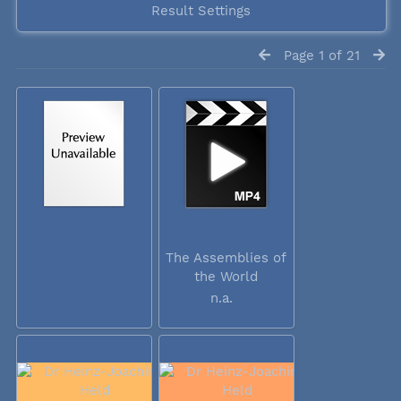
Result Settings
Page 1 of 21
The Assemblies of
the World
Council...
n.a.