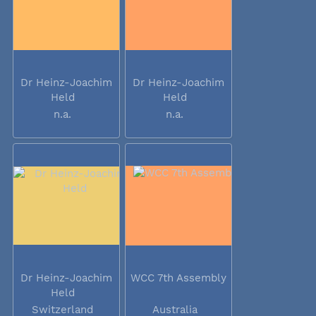
Dr Heinz-Joachim
Dr Heinz-Joachim
Held
Held
n.a.
n.a.
Dr Heinz-Joachim
WCC 7th Assembly
Held
Switzerland
Australia