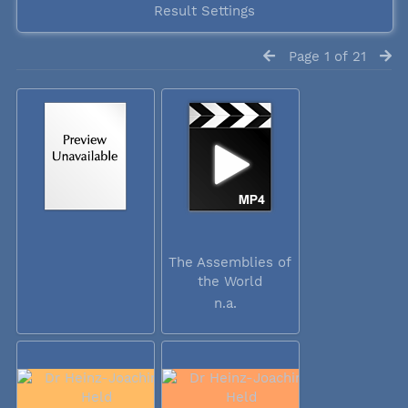
Result Settings
Page 1 of 21
The Assemblies of
the World
Council...
n.a.