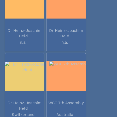
Dr Heinz-Joachim
Dr Heinz-Joachim
Held
Held
n.a.
n.a.
Dr Heinz-Joachim
WCC 7th Assembly
Held
Switzerland
Australia