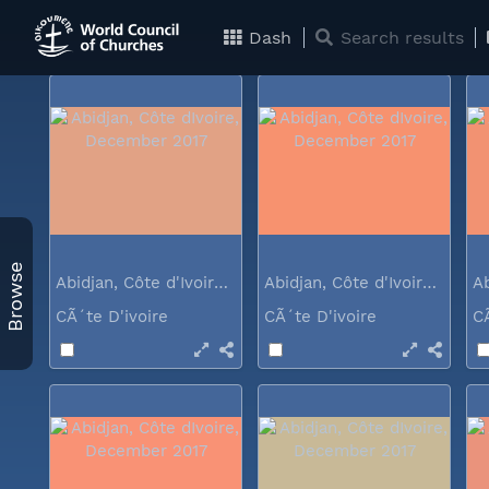
CÃ´te D'ivoire
CÃ´te D'ivoire
C
Dash
Search results
Browse
Abidjan, Côte d'Ivoire, December 2017
Abidjan, Côte d'Ivoire, December 2017
CÃ´te D'ivoire
CÃ´te D'ivoire
C