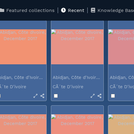
Ã´te D'ivoire
CÃ´te D'ivoire
CÃ´te D'iv
Featured collections
Recent
Knowledge Bas
Abidjan, Côte d'Ivoire, December 2017
Abidjan, Côte d'Ivoire, December 2017
Ã´te D'ivoire
CÃ´te D'ivoire
CÃ´te D'iv