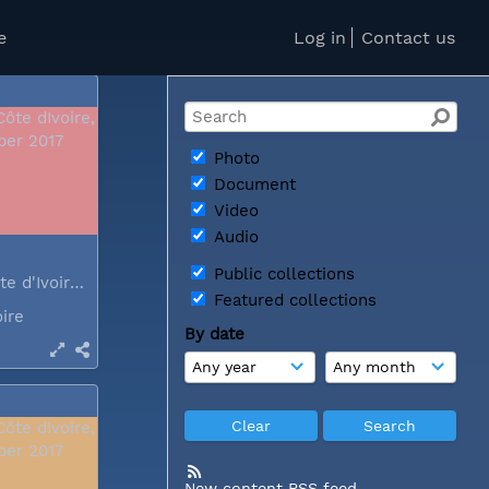
oire
e
Log in
Contact us
Photo
Document
Video
Audio
Public collections
Abidjan, Côte d'Ivoire, December 2017
Featured collections
oire
By date
New content RSS feed