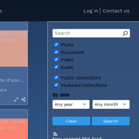
oire
e
Log in
Contact us
Photo
Document
Video
Audio
Public collections
Abidjan, Côte d'Ivoire, December 2017
Featured collections
oire
By date
New content RSS feed