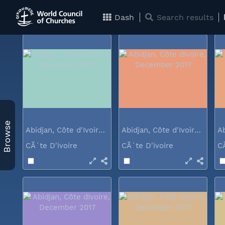
Australia
CÃ´te D'ivoire
C
Dash
Search results
Browse
Abidjan, Côte d'Ivoire, December 2017
Abidjan, Côte d'Ivoire, December 2017
CÃ´te D'ivoire
CÃ´te D'ivoire
C