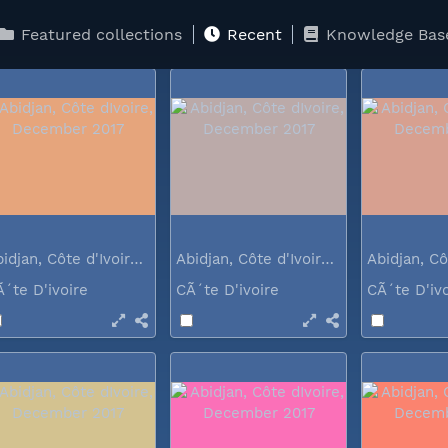
Ã´te D'ivoire
CÃ´te D'ivoire
CÃ´te D'iv
Featured collections
Recent
Knowledge Bas
Abidjan, Côte d'Ivoire, December 2017
Abidjan, Côte d'Ivoire, December 2017
Ã´te D'ivoire
CÃ´te D'ivoire
CÃ´te D'iv