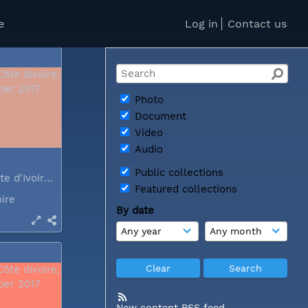
oire
e
Log in
Contact us
Photo
Document
Video
Audio
Public collections
Abidjan, Côte d'Ivoire, December 2017
Featured collections
oire
By date
New content RSS feed