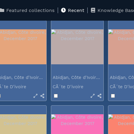
Ã´te D'ivoire
CÃ´te D'ivoire
CÃ´te D'iv
Featured collections
Recent
Knowledge Bas
Abidjan, Côte d'Ivoire, December 2017
Abidjan, Côte d'Ivoire, December 2017
Ã´te D'ivoire
CÃ´te D'ivoire
CÃ´te D'iv