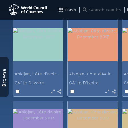
Australia
CÃ´te D'ivoire
C
Dash
Search results
Browse
Abidjan, Côte d'Ivoire, December 2017
Abidjan, Côte d'Ivoire, December 2017
CÃ´te D'ivoire
CÃ´te D'ivoire
C