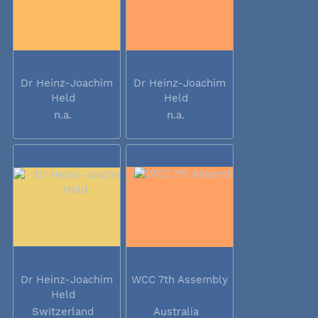
Dr Heinz-Joachim
Dr Heinz-Joachim
Held
Held
n.a.
n.a.
Dr Heinz-Joachim
WCC 7th Assembly
Held
Switzerland
Australia