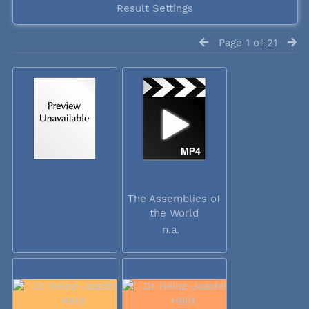
Result Settings
Page 1 of 21
The Assemblies of
the World
Council...
n.a.